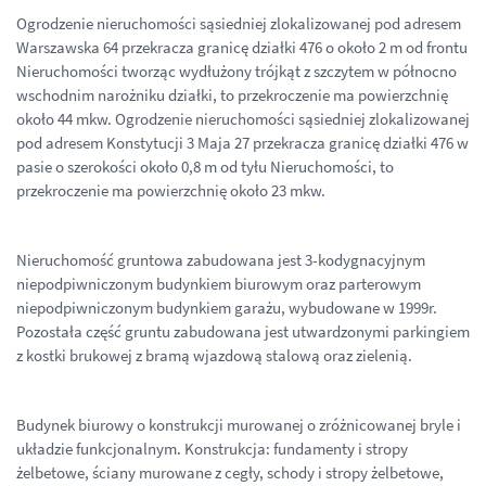
Ogrodzenie nieruchomości sąsiedniej zlokalizowanej pod adresem
Warszawska 64 przekracza granicę działki 476 o około 2 m od frontu
Nieruchomości tworząc wydłużony trójkąt z szczytem w północno
wschodnim narożniku działki, to przekroczenie ma powierzchnię
około 44 mkw. Ogrodzenie nieruchomości sąsiedniej zlokalizowanej
pod adresem Konstytucji 3 Maja 27 przekracza granicę działki 476 w
pasie o szerokości około 0,8 m od tyłu Nieruchomości, to
przekroczenie ma powierzchnię około 23 mkw.
Nieruchomość gruntowa zabudowana jest 3-kodygnacyjnym
niepodpiwniczonym budynkiem biurowym oraz parterowym
niepodpiwniczonym budynkiem garażu, wybudowane w 1999r.
Pozostała część gruntu zabudowana jest utwardzonymi parkingiem
z kostki brukowej z bramą wjazdową stalową oraz zielenią.
Budynek biurowy o konstrukcji murowanej o zróżnicowanej bryle i
układzie funkcjonalnym. Konstrukcja: fundamenty i stropy
żelbetowe, ściany murowane z cegły, schody i stropy żelbetowe,