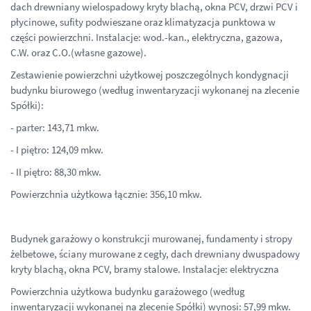
dach drewniany wielospadowy kryty blachą, okna PCV, drzwi PCV i
płycinowe, sufity podwieszane oraz klimatyzacja punktowa w
części powierzchni. Instalacje: wod.-kan., elektryczna, gazowa,
C.W. oraz C.O.(własne gazowe).
Zestawienie powierzchni użytkowej poszczególnych kondygnacji
budynku biurowego (według inwentaryzacji wykonanej na zlecenie
Spółki):
- parter: 143,71 mkw.
- I piętro: 124,09 mkw.
- II piętro: 88,30 mkw.
Powierzchnia użytkowa łącznie: 356,10 mkw.
Budynek garażowy o konstrukcji murowanej, fundamenty i stropy
żelbetowe, ściany murowane z cegły, dach drewniany dwuspadowy
kryty blachą, okna PCV, bramy stalowe. Instalacje: elektryczna
Powierzchnia użytkowa budynku garażowego (według
inwentaryzacji wykonanej na zlecenie Spółki) wynosi: 57,99 mkw.