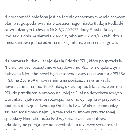
Nieruchomość położona jest na terenie oznaczonym w miejscowym
planie zagospodarowania przestrzennego miasta Radzyń Podlaski,
zatwierdzonym Uchwałą Nr XLV/277/2022 Rady Miasta Radzyń
Podlaski z dnia 24 sierpnia 2022 r. symbolem: 62 MN/U - zabudowa
mieszkaniowa jednorodzinna niskiej intensywności i usługowa.
Na parterze budynku znajduje się Oddział PZU, który po sprzedaży
Nieruchomości pozostanie w użytkowaniu PZU, w związku z tym
nabywca Nieruchomości będzie zobowiązany do zawarcia z PZU SA
i PZU na Życie SA umowy najmu na poniższych warunkach:
powierzchnia najmu: 96,80 mkw,; okres najmu: 5 lat z prawem dla
PZU do przedłużenia umowy na kolejne 5 lat na dotychczasowych
warunkach, jak również rozwiązania umowy najmu w przypadku
podjęcia decyzji o likwidacji Oddziału PZU. W okresie pomiędzy
zawarciem umowy najmu, a zawarciem umowy przyrzeczonej
sprzedaży Nieruchomości PZU wykona prace remontowo –
adaptacyjne polegające na przeniesieniu urządzeń serwerowni