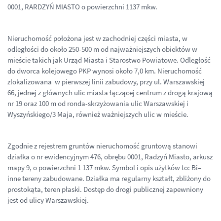
0001, RARDZYŃ MIASTO o powierzchni 1137 mkw.
Nieruchomość położona jest w zachodniej części miasta, w
odległości do około 250-500 m od najważniejszych obiektów w
mieście takich jak Urząd Miasta i Starostwo Powiatowe. Odległość
do dworca kolejowego PKP wynosi około 7,0 km. Nieruchomość
zlokalizowana w pierwszej linii zabudowy, przy ul. Warszawskiej
66, jednej z głównych ulic miasta łączącej centrum z drogą krajową
nr 19 oraz 100 m od ronda-skrzyżowania ulic Warszawskiej i
Wyszyńskiego/3 Maja, również ważniejszych ulic w mieście.
Zgodnie z rejestrem gruntów nieruchomość gruntową stanowi
działka o nr ewidencyjnym 476, obrębu 0001, Radzyń Miasto, arkusz
mapy 9, o powierzchni 1 137 mkw. Symbol i opis użytków to: Bi–
inne tereny zabudowane. Działka ma regularny kształt, zbliżony do
prostokąta, teren płaski. Dostęp do drogi publicznej zapewniony
jest od ulicy Warszawskiej.