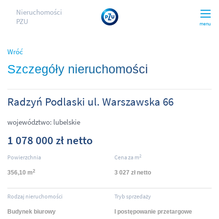
Nieruchomości
PZU
menu
Wróć
Szczegóły nieruchomości
Radzyń Podlaski ul. Warszawska 66
województwo: lubelskie
1 078 000 zł netto
2
Powierzchnia
Cena za m
2
356,10 m
3 027 zł netto
Rodzaj nieruchomości
Tryb sprzedaży
Budynek biurowy
I postępowanie przetargowe